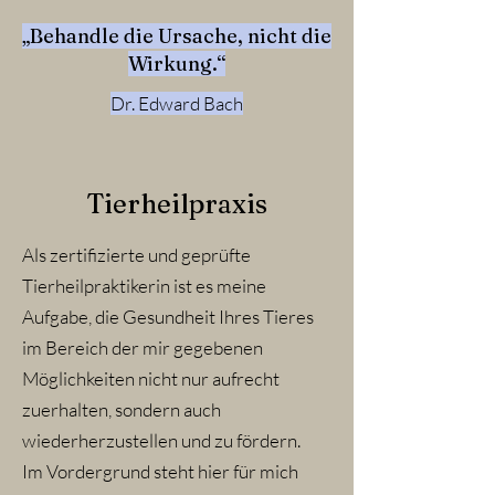
„Behandle die Ursache, nicht die
Wirkung.“
Dr. Edward Bach
Tierheilpraxis
Als zertifizierte und geprüfte
Tierheilpraktikerin ist es meine
Aufgabe, die Gesundheit Ihres Tieres
im Bereich der mir gegebenen
Möglichkeiten nicht nur aufrecht
zuerhalten, sondern auch
wiederherzustellen und zu fördern.
Im Vordergrund steht hier für mich