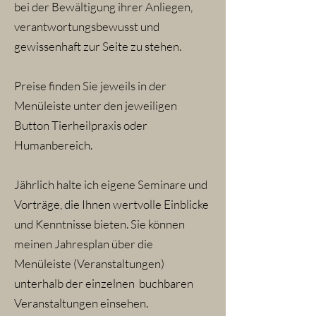
bei der Bewältigung ihrer Anliegen,
verantwortungsbewusst und
gewissenhaft zur Seite zu stehen.
Preise finden Sie jeweils in der
Menüleiste unter den jeweiligen
Button Tierheilpraxis oder
Humanbereich.
Jährlich halte ich eigene Seminare und
Vorträge, die Ihnen wertvolle Einblicke
und Kenntnisse bieten. Sie können
meinen Jahresplan über die
Menüleiste (Veranstaltungen)
unterhalb der einzelnen buchbaren
Veranstaltungen einsehen.