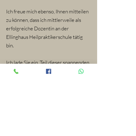
Ich freue mich ebenso, Ihnen mitteilen
zu können, dass ich mittlerweile als
erfolgreiche Dozentin an der
Ellinghaus Heilpraktikerschule tätig
bin.
Ich lade Sie ein, Teil dieser spannenden
Lernreise zu werden!