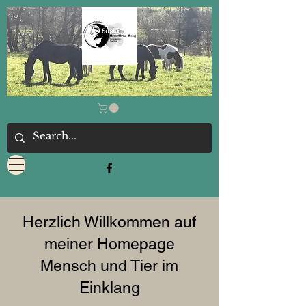
Herzlich Willkommen auf
meiner Homepage
Mensch und Tier im
Einklang