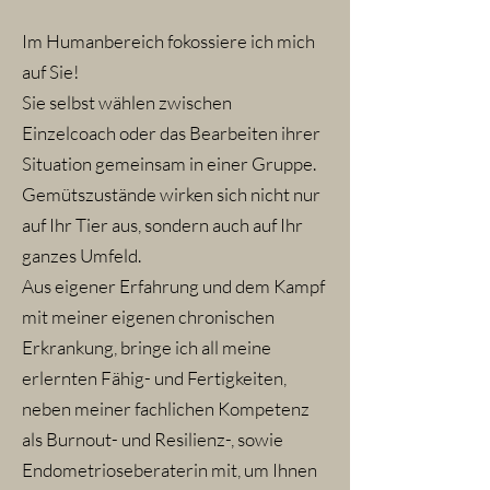
Im Humanbereich fokossiere ich mich
auf Sie!
Sie selbst wählen zwischen
Einzelcoach oder das Bearbeiten ihrer
Situation gemeinsam in einer Gruppe.
Gemütszustände wirken sich nicht nur
auf Ihr Tier aus, sondern auch auf Ihr
ganzes Umfeld.
Aus eigener Erfahrung und dem Kampf
mit meiner eigenen chronischen
Erkrankung, bringe ich all meine
erlernten Fähig- und Fertigkeiten,
neben meiner fachlichen Kompetenz
als Burnout- und Resilienz-, sowie
Endometrioseberaterin mit, um Ihnen