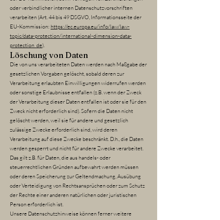
oder verbindlicher internen Datenschutzvorschriften
verarbeiten (Art. 44 bis 49 DSGVO, Informationsseite der
EU-Kommission:
https://ec.europa.eu/info/law/law-
topic/data-protection/international-dimension-data-
protection_de
).
Löschung von Daten
Die von uns verarbeiteten Daten werden nach Maßgabe der
gesetzlichen Vorgaben gelöscht, sobald deren zur
Verarbeitung erlaubten Einwilligungen widerrufen werden
oder sonstige Erlaubnisse entfallen (z.B. wenn der Zweck
der Verarbeitung dieser Daten entfallen ist oder sie für den
Zweck nicht erforderlich sind). Sofern die Daten nicht
gelöscht werden, weil sie für andere und gesetzlich
zulässige Zwecke erforderlich sind, wird deren
Verarbeitung auf diese Zwecke beschränkt. D.h., die Daten
werden gesperrt und nicht für andere Zwecke verarbeitet.
Das gilt z.B. für Daten, die aus handels- oder
steuerrechtlichen Gründen aufbewahrt werden müssen
oder deren Speicherung zur Geltendmachung, Ausübung
oder Verteidigung von Rechtsansprüchen oder zum Schutz
der Rechte einer anderen natürlichen oder juristischen
Person erforderlich ist.
Unsere Datenschutzhinweise können ferner weitere