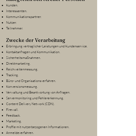
Kunden.
Interessenten.
Kommunikationspartner.
Nutzer.
Teilnehmer.
Zwecke der Verarbeitung
Erbringung vertraglicher Leistungen und Kundenservice.
Kontaktanfragen und Kommunikation.
Sicherheitsmaßnahmen.
Direktmarketing.
Reichweitenmessung.
Tracking.
Büro- und Organisationsverfahren.
Konversionsmessung.
Verwaltung und Beantwortung von Anfragen.
Servermonitoring und Fehlererkennung.
Content Delivery Network (CDN).
Firewall.
Feedback.
Marketing.
Profile mit nutzerbezogenen Informationen.
Anmeldeverfahren.