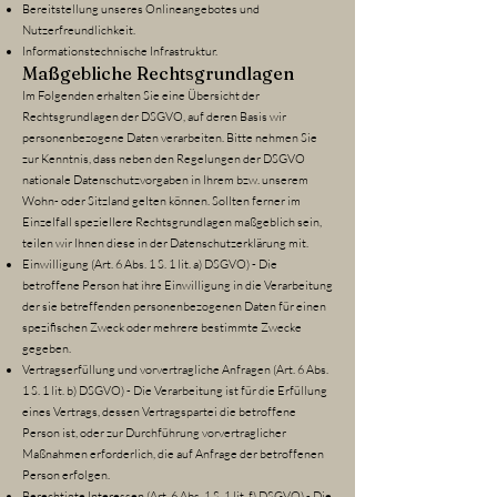
Bereitstellung unseres Onlineangebotes und
Nutzerfreundlichkeit.
Informationstechnische Infrastruktur.
Maßgebliche Rechtsgrundlagen
Im Folgenden erhalten Sie eine Übersicht der
Rechtsgrundlagen der DSGVO, auf deren Basis wir
personenbezogene Daten verarbeiten. Bitte nehmen Sie
zur Kenntnis, dass neben den Regelungen der DSGVO
nationale Datenschutzvorgaben in Ihrem bzw. unserem
Wohn- oder Sitzland gelten können. Sollten ferner im
Einzelfall speziellere Rechtsgrundlagen maßgeblich sein,
teilen wir Ihnen diese in der Datenschutzerklärung mit.
Einwilligung (Art. 6 Abs. 1 S. 1 lit. a) DSGVO) - Die
betroffene Person hat ihre Einwilligung in die Verarbeitung
der sie betreffenden personenbezogenen Daten für einen
spezifischen Zweck oder mehrere bestimmte Zwecke
gegeben.
Vertragserfüllung und vorvertragliche Anfragen (Art. 6 Abs.
1 S. 1 lit. b) DSGVO) - Die Verarbeitung ist für die Erfüllung
eines Vertrags, dessen Vertragspartei die betroffene
Person ist, oder zur Durchführung vorvertraglicher
Maßnahmen erforderlich, die auf Anfrage der betroffenen
Person erfolgen.
Berechtigte Interessen (Art. 6 Abs. 1 S. 1 lit. f) DSGVO) - Die