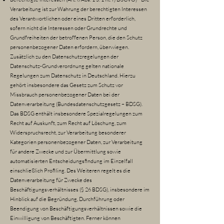
Verarbeitung ist zur Wahrung der berechtigten Interessen
des Verantwortlichen oder eines Dritten erforderlich,
sofern nicht die Interessen oder Grundrechte und
Grundfreiheiten der betroffenen Person, die den Schutz
personenbezogener Daten erfordern, überwiegen.
Zusätzlich zu den Datenschutzregelungen der
Datenschutz-Grundverordnung gelten nationale
Regelungen zum Datenschutz in Deutschland. Hierzu
gehört insbesondere das Gesetz zum Schutz vor
Missbrauch personenbezogener Daten bei der
Datenverarbeitung (Bundesdatenschutzgesetz – BDSG).
Das BDSG enthält insbesondere Spezialregelungen zum
Recht auf Auskunft, zum Recht auf Löschung, zum
Widerspruchsrecht, zur Verarbeitung besonderer
Kategorien personenbezogener Daten, zur Verarbeitung
für andere Zwecke und zur Übermittlung sowie
automatisierten Entscheidungsfindung im Einzelfall
einschließlich Profiling. Des Weiteren regelt es die
Datenverarbeitung für Zwecke des
Beschäftigungsverhältnisses (§ 26 BDSG), insbesondere im
Hinblick auf die Begründung, Durchführung oder
Beendigung von Beschäftigungsverhältnissen sowie die
Einwilligung von Beschäftigten. Ferner können