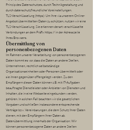
Prinzip des Datenschutzes, durch Technikgestaltung und
durch datenschutzfreundliche Voreinstellungen.
TLS-Verschlüsselung (https): Um Ihre via unserem Online-
Angebot übermittelten Daten zu schützen, nutzen wir eine
TLS-Verschlüsselung. Sie erkennen derart verschlüsselte
Verbindungen an dem Präfix https:// in der Adresszeile
Ihres Browsers.
Übermittlung von
personenbezogenen Daten
Im Rahmen unserer Verarbeitung von personenbezogenen
Daten kommt es vor, dass die Daten an andere Stellen,
Unternehmen, rechtlich selbstständige
Organisationseinheiten oder Personen übermittelt oder
sie ihnen gegenüber offengelegt werden. Zu den
Empfängern dieser Daten können z.B. mit IT-Aufgaben
beauftragte Dienstleister oder Anbieter von Diensten und
Inhalten, die in eine Webseite eingebunden werden,
gehören. In solchen Fall beachten wir die gesetzlichen
Vorgaben und schließen insbesondere entsprechende
Verträge bzw. Vereinbarungen, die dem Schutz Ihrer Daten
dienen, mit den Empfängern Ihrer Daten ab.
Datenübermittlung innerhalb der Organisation: Wir
können personenbezogene Daten an andere Stellen