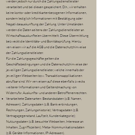
werden jedoch nur durch die Zahlungsdienstleister
verarbeitet und bei diesen gespeichert. D.h., wir erhalten
keine konto- oder kreditkartenbezogenen Informationen,
sondern lediglich Informationen mit Bestätigung oder
Negativbeauskunftung der Zahlung. Unter Umständen
werden die Daten seitens der Zahlungsdienstleister an
Wirtschaftsauskunfteien übermittelt. Diese Übermittlung
bezweckt die Identitäts- und Bonitätsprüfung. Hierzu
verweisen wir auf die AGB und die Datenschutzhinweise
der Zahlungsdienstleister.
Für die Zahlungsgeschäfte gelten die
Geschäftsbedingungen und die Datenschutzhinweise der
jeweiligen Zahlungsdienstleister, welche innerhalb der
jeweiligen Webseiten bzw. Transaktionsapplikationen
abrufbar sind. Wir verweisen auf diese ebenfalls zwecks
weiterer Informationen und Geltendmachung von
Widerrufs-, Auskunfts- und anderen Betroffenenrechten.
Verarbeitete Datenarten: Bestandsdaten (z.B. Namen,
Adressen); Zahlungsdaten (z.B. Bankverbindungen,
Rechnungen, Zahlungshistorie); Vertragsdaten (z.B.
Vertragsgegenstand, Laufzeit, Kundenkategorie);
Nutzungsdaten (z.B. besuchte Webseiten, Interesse an
Inhalten, Zugriffszeiten); Meta-/Kommunikationsdaten
(z.B. Geräte-Informationen, IP-Adressen).