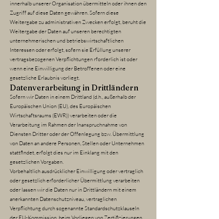
innerhalb unserer Organisation übermitteln oder ihnen den
Zugriff auf diese Daten gewähren. Sofern diese
Weitergabe zu administrativen Zwecken erfolgt, beruht die
Weitergabe der Daten auf unseren berechtigten
unternehmerischen und betriebswirtschaftlichen
Interessen oder erfolgt, sofern sie Erfüllung unserer
vertragsbezogenen Verpflichtungen rforderlich ist oder
wenn eine Einwilligung der Betroffenen oder eine
gesetzliche Erlaubnis vorliegt.
Datenverarbeitung in Drittländern
Sofern wir Daten in einem Drittland (d.h., außerhalb der
Europäischen Union (EU), des Europäischen
Wirtschaftsraums (EWR)) verarbeiten oder die
Verarbeitung im Rahmen der Inanspruchnahme von
Diensten Dritter oder der Offenlegung bzw. Übermittlung
von Daten an andere Personen, Stellen oder Unternehmen
stattfindet, erfolgt dies nur im Einklang mit den
gesetzlichen Vorgaben.
Vorbehaltlich ausdrücklicher Einwilligung oder vertraglich
oder gesetzlich erforderlicher Übermittlung verarbeiten
oder lassen wir die Daten nur in Drittländern mit einem
anerkannten Datenschutzniveau, vertraglichen
Verpflichtung durch sogenannte Standardschutzklauseln
der EU-Kommission, beim Vorliegen von Zertifizierungen