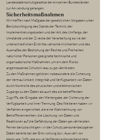
Landesdatenschutzgesetze der einzelnen Bundesländer
zur Anwendung gelangen.
Sicherheitsmaßnahmen
Wir treffen nach Maßgabe der gesetzlichen Vorgaben unter
Berücksichtigung des Stands der Technik, der
Implementierungskosten und der Art, des Umfangs, der
Umstände und der Zwecke der Verarbeitung sowie der
unterschiedlichen Eintrittswahrscheinlichkeiten und des
Ausmaßes der Bedrohung der Rechte und Freiheiten
natürlicher Personen geeignete technische und
organisatorische Maßnahmen, um ein dem Risiko
angemessenes Schutzniveau zu gewährleisten.
Zu den Maßnahmen gehören insbesondere die Sicherung
der Vertraulichkeit, Integrität und Verfügbarkeit von Daten
durch Kontrolle des physischen und elektronischen
Zugangs zu den Daten als auch des sie betreffenden
Zugriffs, der Eingabe, der Weitergabe, der Sicherung der
Verfügbarkeit und ihrer Trennung. Des Weiteren haben wir
Verfahren eingerichtet, die eine Wahrnehmung von
Betroffenenrechten, die Löschung von Daten und
Reaktionen auf die Gefährdung der Daten gewährleisten.
Ferner berücksichtigen wir den Schutz personenbezogener
Daten bereits bei der Entwicklung bzw. Auswahl von
Hardware, Software sowie Verfahren entsprechend dem