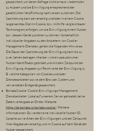
gespeichert, um deren Abfrage nicht erneut wiederholen
zu müssen und die Einwilligung entsprechend der
gesetzlichen Verpflichtung nachweisen zu können. Die
Speicherung kann serverseitig und/oder in einem Cookie
(sogenanntes Opt-In-Cookie, bzw. mithilfe vergleichbarer
Technologien) erfolgen, um die Einwilligung einem Nutzer,
bzw. dessen Gerät zuordnen zu können. Vorbehaltlich
individueller Angaben zu den Anbietern von Cookie-
Management-Diensten, gelten die folgenden Hinweise:
Die Dauer der Speicherung der Einwilligung kann bis zu
zwei Jahren betragen. Hierbei wird ein pseudonymer
Nutzer-Identifikator gebildet und mit dem Zeitpunkt der
Einwilligung, Angaben zur Reichweite der Einwilligung (z.
B. welche Kategorien von Cookies und/oder
Diensteanbieter) sowie dem Browser, System und
verwendeten Endgerät gespeichert.
BorlabsCookie: Cookie-Einwilligungs-Management;
Dienstanbieter: Lokal auf unserem Server gehostet, keine
Datenweitergabe an Dritte; Website:
https://de.borlabs.io/borlabs-cookie/
; Weitere
Informationen: Es werden eine individuelle Nutzer-ID,
Sprache sowie Arten der Einwilligungen und der Zeitpunkt
ihrer Abgabe serverseitig und im Cookie auf dem Gerät der
Nutzer gespeichert.