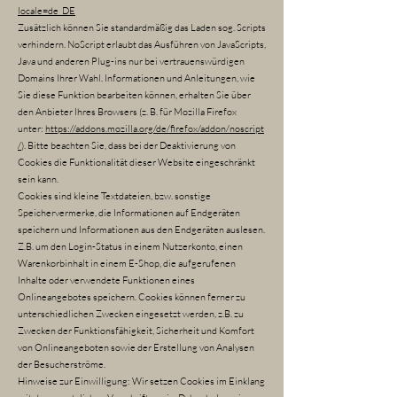
locale=de_DE
Zusätzlich können Sie standardmäßig das Laden sog. Scripts
verhindern. NoScript erlaubt das Ausführen von JavaScripts,
Java und anderen Plug-ins nur bei vertrauenswürdigen
Domains Ihrer Wahl. Informationen und Anleitungen, wie
Sie diese Funktion bearbeiten können, erhalten Sie über
den Anbieter Ihres Browsers (z. B. für Mozilla Firefox
unter:
https://addons.mozilla.org/de/firefox/addon/noscript
/
). Bitte beachten Sie, dass bei der Deaktivierung von
Cookies die Funktionalität dieser Website eingeschränkt
sein kann.
Cookies sind kleine Textdateien, bzw. sonstige
Speichervermerke, die Informationen auf Endgeräten
speichern und Informationen aus den Endgeräten auslesen.
Z.B. um den Login-Status in einem Nutzerkonto, einen
Warenkorbinhalt in einem E-Shop, die aufgerufenen
Inhalte oder verwendete Funktionen eines
Onlineangebotes speichern. Cookies können ferner zu
unterschiedlichen Zwecken eingesetzt werden, z.B. zu
Zwecken der Funktionsfähigkeit, Sicherheit und Komfort
von Onlineangeboten sowie der Erstellung von Analysen
der Besucherströme.
Hinweise zur Einwilligung: Wir setzen Cookies im Einklang