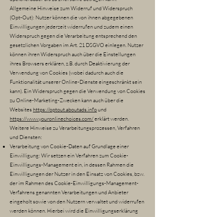
Allgemeine Hinweise zum Widerruf und Widerspruch
(Opt-Out): Nutzer können die von ihnen abgegebenen
Einwilligungen jederzeit widerrufen und zudem einen
Widerspruch gegen die Verarbeitung entsprechend den
gesetzlichen Vorgaben im Art. 21 DSGVO einlegen. Nutzer
können ihren Widerspruch auch über die Einstellungen
ihres Browsers erklären, z.B. durch Deaktivierung der
Verwendung von Cookies (wobei dadurch auch die
Funktionalität unserer Online-Dienste eingeschränkt sein
kann). Ein Widerspruch gegen die Verwendung von Cookies
zu Online-Marketing-Zwecken kann auch über die
Websites
https://optout.aboutads.info
und
https://www.youronlinechoices.com/
erklärt werden.
Weitere Hinweise zu Verarbeitungsprozessen, Verfahren
und Diensten:
Verarbeitung von Cookie-Daten auf Grundlage einer
Einwilligung: Wir setzen ein Verfahren zum Cookie-
Einwilligungs-Management ein, in dessen Rahmen die
Einwilligungen der Nutzer in den Einsatz von Cookies, bzw.
der im Rahmen des Cookie-Einwilligungs-Management-
Verfahrens genannten Verarbeitungen und Anbieter
eingeholt sowie von den Nutzern verwaltet und widerrufen
werden können. Hierbei wird die Einwilligungserklärung