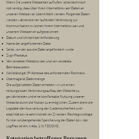
Wenn Sie unsere Webseiten aufrufen, ist es technisch
notwendig, dass über Ihren Internetbrowser Daten an
unseren Webserver übermittelt werden. Folgende Daten
werden während einer laufenden Verbindung zur
Kommunikation zwischen Ihrem Internetbrowser und
unserem Webserver aufgezeichnet:
Datum und Uhrzeit der Anforderung
Name der angeforderten Datei
Seite, von der aus die Datei angefordert wurde
Zugriffsstatus
Verwendeter Webbrowser und verwendetes
Betriebssystem
(Vollständige) IP-Adresse des anfordernden Rechners
Übertragene Datenmenge
Die aufgelisteten Daten erheben wir, um einen
reibungslosen Verbindungsaufbau der Website zu
gewährleisten und eine komfortable Nutzung unserer
Website durch die Nutzer zu ermöglichen. Zudem dient die
Logdatei der Auswertung der Systemsicherheit und -
stabilität sowie administrativen Zwecken. Rechtsgrundlage
für die vorübergehende Speicherung der Daten bzw. der
Logfiles ist Art. 6 Abs. 1 lit. f DSGVO.
Kategorien betroffener Personen