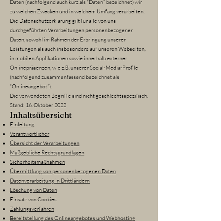
Daten (nachfolgend auch kurz als "Daten“ bezeichnet) wir
zu welchen Zwecken und in welchem Umfang verarbeiten.
Die Datenschutzerklärung gilt für alle von uns
durchgeführten Verarbeitungen personenbezogener
Daten, sowohl im Rahmen der Erbringung unserer
Leistungen als auch insbesondere auf unseren Webseiten,
in mobilen Applikationen sowie innerhalb externer
Onlinepräsenzen, wie z.B. unserer Social-Media-Profile
(nachfolgend zusammenfassend bezeichnet als
"Onlineangebot“).
Die verwendeten Begriffe sind nicht geschlechtsspezifisch.
Stand: 16. Oktober 2022
Inhaltsübersicht
Einleitung
Verantwortlicher
Übersicht der Verarbeitungen
Maßgebliche Rechtsgrundlagen
Sicherheitsmaßnahmen
Übermittlung von personenbezogenen Daten
Datenverarbeitung in Drittländern
Löschung von Daten
Einsatz von Cookies
Zahlungsverfahren
Bereitstellung des Onlineangebotes und Webhosting