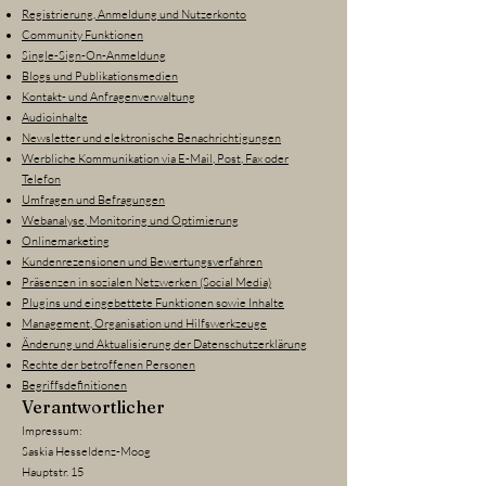
Registrierung, Anmeldung und Nutzerkonto
Community Funktionen
Single-Sign-On-Anmeldung
Blogs und Publikationsmedien
Kontakt- und Anfragenverwaltung
Audioinhalte
Newsletter und elektronische Benachrichtigungen
Werbliche Kommunikation via E-Mail, Post, Fax oder
Telefon
Umfragen und Befragungen
Webanalyse, Monitoring und Optimierung
Onlinemarketing
Kundenrezensionen und Bewertungsverfahren
Präsenzen in sozialen Netzwerken (Social Media)
Plugins und eingebettete Funktionen sowie Inhalte
Management, Organisation und Hilfswerkzeuge
Änderung und Aktualisierung der Datenschutzerklärung
Rechte der betroffenen Personen
Begriffsdefinitionen
Verantwortlicher
Impressum:
Saskia Hesseldenz-Moog
Hauptstr. 15