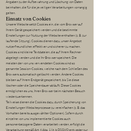
Angaben zu der Aufbewahrung und Löschung von Daten
beinhalten, die für die jeweiligen Verarbeitungen vorrangig
gelten.
Einsatz von Cookies
Unsere Website setzt Cookies ein, die vom Browser auf
Ihrem Gerät gespeichert werden und die bestimmte
Einstellungen zur Nutzung der Website enthalten (z. B. zur
laufende Sitzung). Cookies dienen dazu, unser Angebot
nutzerfreundlicher, effektiver und sicherer zu machen.
Cookies sind kleine Textdateien, die auf Ihrem Rechner
abgelegt werden und die Ihr Browser speichert. Die
meisten der von uns verwendeten Cookies sind so
genannte Session-Cookies, welche nach dem Schließen des
Browsers automatisch gelöscht werden. Andere Cookies
bleiben auf Ihrem Endgerät gespeichert, bis Sie diese
löschen oder die Speicherdauer abläuft. Diese Cookies
ermöglichen es uns, Ihren Browser beim nächsten Besuch
wiederzuerkennen.
Teilweise dienen die Cookies dazu, durch Speicherung von
Einstellungen Websiteprozesse zu vereinfachen (z. B. das
Vorhalten bereits ausgewählter Optionen). Sofern durch
einzelne von uns implementierte Cookies auch
personenbezogene Daten verarbeitet werden, erfolgt die
Verarbeitung gemäß Art. 6 Abs. 1 lit. b DSGVO entweder zur