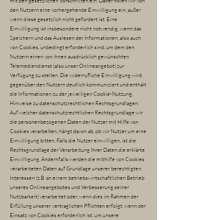
mit den gesetzlichen Vorschriften ein. Daher holen wir von
den Nutzern eine vorhergehende Einwilligung ein, außer
wenn diese gesetzlich nicht gefordert ist. Eine
Einwilligung ist insbesondere nicht notwendig, wenn das
Speichern und das Auslesen der Informationen, also auch
von Cookies, unbedingt erforderlich sind, um dem den
Nutzern einen von ihnen ausdrücklich gewünschten
Telemediendienst (also unser Onlineangebot) zur
Verfügung zu stellen. Die widerrufliche Einwilligung wird
gegenüber den Nutzern deutlich kommuniziert und enthält
die Informationen zu der jeweiligen Cookie-Nutzung.
Hinweise zu datenschutzrechtlichen Rechtsgrundlagen:
Auf welcher datenschutzrechtlichen Rechtsgrundlage wir
die personenbezogenen Daten der Nutzer mit Hilfe von
Cookies verarbeiten, hängt davon ab, ob wir Nutzer um eine
Einwilligung bitten. Falls die Nutzer einwilligen, ist die
Rechtsgrundlage der Verarbeitung Ihrer Daten die erklärte
Einwilligung. Andernfalls werden die mithilfe von Cookies
verarbeiteten Daten auf Grundlage unserer berechtigten
Interessen (z.B. an einem betriebswirtschaftlichen Betrieb
unseres Onlineangebotes und Verbesserung seiner
Nutzbarkeit) verarbeitet oder, wenn dies im Rahmen der
Erfüllung unserer vertraglichen Pflichten erfolgt, wenn der
Einsatz von Cookies erforderlich ist, um unsere