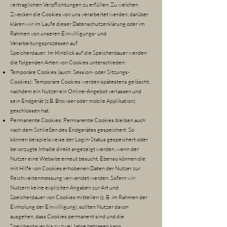
vertraglichen Verpflichtungen zu erfüllen. Zu welchen
Zwecken die Cookies von uns verarbeitet werden, darüber
klären wir im Laufe dieser Datenschutzerklärung oder im
Rahmen von unseren Einwilligungs- und
Verarbeitungsprozessen auf.
Speicherdauer: Im Hinblick auf die Speicherdauer werden
die folgenden Arten von Cookies unterschieden:
Temporäre Cookies (auch: Session- oder Sitzungs-
Cookies): Temporäre Cookies werden spätestens gelöscht,
nachdem ein Nutzer ein Online-Angebot verlassen und
sein Endgerät (z.B. Browser oder mobile Applikation)
geschlossen hat.
Permanente Cookies: Permanente Cookies bleiben auch
nach dem Schließen des Endgerätes gespeichert. So
können beispielsweise der Login-Status gespeichert oder
bevorzugte Inhalte direkt angezeigt werden, wenn der
Nutzer eine Website erneut besucht. Ebenso können die
mit Hilfe von Cookies erhobenen Daten der Nutzer zur
Reichweitenmessung verwendet werden. Sofern wir
Nutzern keine expliziten Angaben zur Art und
Speicherdauer von Cookies mitteilen (z. B. im Rahmen der
Einholung der Einwilligung), sollten Nutzer davon
ausgehen, dass Cookies permanent sind und die
Speicherdauer bis zu zwei Jahre betragen kann.