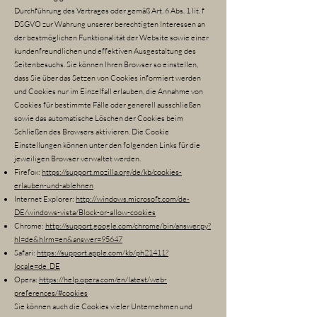
Durchführung des Vertrages oder gemäß Art. 6 Abs. 1 lit. f
DSGVO zur Wahrung unserer berechtigten Interessen an
der bestmöglichen Funktionalität der Website sowie einer
kundenfreundlichen und effektiven Ausgestaltung des
Seitenbesuchs. Sie können Ihren Browser so einstellen,
dass Sie über das Setzen von Cookies informiert werden
und Cookies nur im Einzelfall erlauben, die Annahme von
Cookies für bestimmte Fälle oder generell ausschließen
sowie das automatische Löschen der Cookies beim
Schließen des Browsers aktivieren. Die Cookie
Einstellungen können unter den folgenden Links für die
jeweiligen Browser verwaltet werden.
Firefox:
https://support.mozilla.org/de/kb/cookies-
erlauben-und-ablehnen
Internet Explorer:
http://windows.microsoft.com/de-
DE/windows-vista/Block-or-allow-cookies
Chrome:
http://support.google.com/chrome/bin/answer.py?
hl=de&hlrm=en&answer=95647
Safari:
https://support.apple.com/kb/ph21411?
locale=de_DE
Opera:
https://help.opera.com/en/latest/web-
preferences/#cookies
Sie können auch die Cookies vieler Unternehmen und