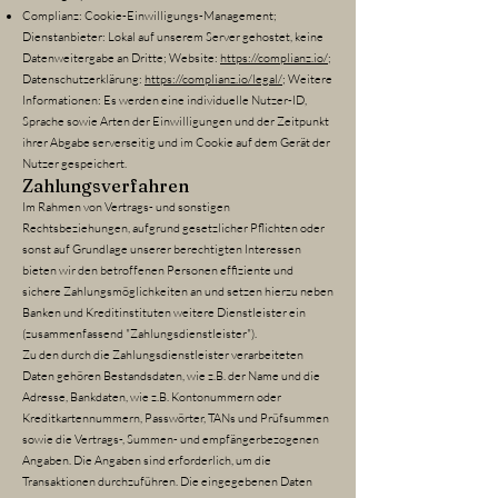
Complianz: Cookie-Einwilligungs-Management;
Dienstanbieter: Lokal auf unserem Server gehostet, keine
Datenweitergabe an Dritte; Website:
https://complianz.io/
;
Datenschutzerklärung:
https://complianz.io/legal/
; Weitere
Informationen: Es werden eine individuelle Nutzer-ID,
Sprache sowie Arten der Einwilligungen und der Zeitpunkt
ihrer Abgabe serverseitig und im Cookie auf dem Gerät der
Nutzer gespeichert.
Zahlungsverfahren
Im Rahmen von Vertrags- und sonstigen
Rechtsbeziehungen, aufgrund gesetzlicher Pflichten oder
sonst auf Grundlage unserer berechtigten Interessen
bieten wir den betroffenen Personen effiziente und
sichere Zahlungsmöglichkeiten an und setzen hierzu neben
Banken und Kreditinstituten weitere Dienstleister ein
(zusammenfassend "Zahlungsdienstleister").
Zu den durch die Zahlungsdienstleister verarbeiteten
Daten gehören Bestandsdaten, wie z.B. der Name und die
Adresse, Bankdaten, wie z.B. Kontonummern oder
Kreditkartennummern, Passwörter, TANs und Prüfsummen
sowie die Vertrags-, Summen- und empfängerbezogenen
Angaben. Die Angaben sind erforderlich, um die
Transaktionen durchzuführen. Die eingegebenen Daten