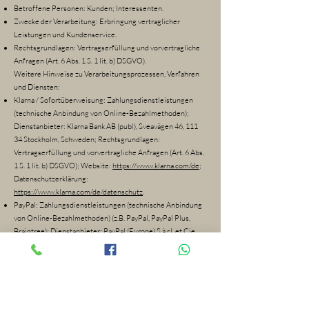
Betroffene Personen: Kunden; Interessenten.
Zwecke der Verarbeitung: Erbringung vertraglicher
Leistungen und Kundenservice.
Rechtsgrundlagen: Vertragserfüllung und vorvertragliche
Anfragen (Art. 6 Abs. 1 S. 1 lit. b) DSGVO).
Weitere Hinweise zu Verarbeitungsprozessen, Verfahren
und Diensten:
Klarna / Sofortüberweisung: Zahlungsdienstleistungen
(technische Anbindung von Online-Bezahlmethoden);
Dienstanbieter: Klarna Bank AB (publ), Sveavägen 46, 111
34 Stockholm, Schweden; Rechtsgrundlagen:
Vertragserfüllung und vorvertragliche Anfragen (Art. 6 Abs.
1 S. 1 lit. b) DSGVO); Website:
https://www.klarna.com/de
;
Datenschutzerklärung:
https://www.klarna.com/de/datenschutz
.
PayPal: Zahlungsdienstleistungen (technische Anbindung
von Online-Bezahlmethoden) (z.B. PayPal, PayPal Plus,
Braintree); Dienstanbieter: PayPal (Europe) S.à r.l. et Cie,
S.C.A., 22-24 Boulevard Royal, L-2449 Luxembourg;
Rechtsgrundlagen: Vertragserfüllung und vorvertragliche
Anfragen (Art. 6 Abs. 1 S. 1 lit. b) DSGVO); Website:
https://www.paypal.com/de
; Datenschutzerklärung:
https://www.paypal.com/de/webapps/mpp/ua/privacy-full
.