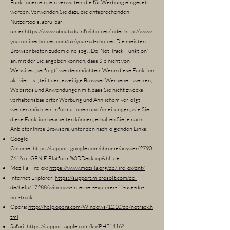
Funktionen einzeln verwalten, die für Werbung eingesetzt
werden. Verwenden Sie dazu die entsprechenden
Nutzertools, abrufbar
unter
https://www.aboutads.info/choices/
oder
http://www.
youronlinechoices.com/uk/your-ad-choices
Die meisten
Browser bieten zudem eine sog. „Do-Not-Track-Funktion“
an, mit der Sie angeben können, dass Sie nicht von
Websites „verfolgt“ werden möchten. Wenn diese Funktion
aktiviert ist, teilt der jeweilige Browser Werbenetzwerken,
Websites und Anwendungen mit, dass Sie nicht zwecks
verhaltensbasierter Werbung und Ähnlichem verfolgt
werden möchten. Informationen und Anleitungen, wie Sie
diese Funktion bearbeiten können, erhalten Sie je nach
Anbieter Ihres Browsers, unter den nachfolgenden Links:
Google
Chrome:
https://support.google.com/chrome/answer/2790
761?co=GENIE.Platform%3DDesktop&hl=de
Mozilla Firefox:
https://www.mozilla.org/de/firefox/dnt/
Internet Explorer:
https://support.microsoft.com/de-
de/help/17288/windows-internet-explorer-11-use-do-
not-track
Opera:
http://help.opera.com/Windows/12.10/de/notrack.h
tml
Safari:
https://support.apple.com/kb/PH21416?