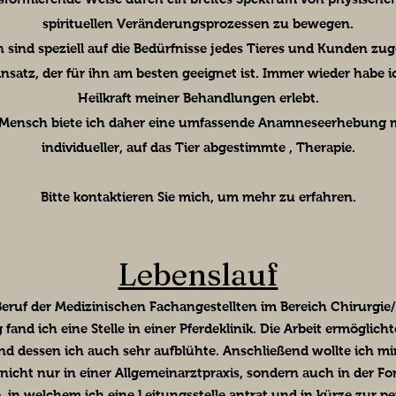
spirituellen Veränderungsprozessen zu bewegen.
ind speziell auf die Bedürfnisse jedes Tieres und Kunden zug
Ansatz, der für ihn am besten geeignet ist. Immer wieder habe i
Heilkraft meiner Behandlungen erlebt.
d Mensch biete ich daher eine umfassende Anamneseerhebung
individueller, auf das Tier abgestimmte , Therapie.
Bitte kontaktieren Sie mich, um mehr zu erfahren.
Lebenslauf
Beruf der Medizinischen Fachangestellten im Bereich Chirurgie
nd ich eine Stelle in einer Pferdeklinik. Die Arbeit ermöglichte 
d dessen ich auch sehr aufblühte. Anschließend wollte ich mir
 nicht nur in einer Allgemeinarztpraxis, sondern auch in der F
 in welchem ich eine Leitungsstelle antrat und in kürze zur p