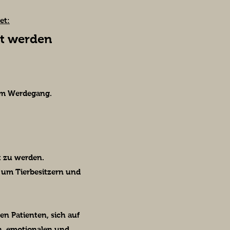
et:
lt werden
nem Werdegang.
rt zu werden.
, um Tierbesitzern und
en Patienten, sich auf
en, emotionalen und