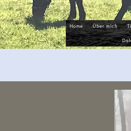
Home
Über mich
T
Dat