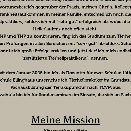
ortungsbereich gegenüber der Praxis, meinen Chef´s, Kollege
nkheitsaufkommen in meiner Familie, entschied ich mich die P
raktikers, schloss ich mit "sehr gut" erfolgreich ab, wobei d
Heilerlaubnis noch offen steht.
 HP und THP zu kombinieren, fing ich das Studium zum Tierheil
n Prüfungen in allen Bereichen mit "sehr gut" abschloss. Sc
konnte ich große Erfolge erzielen und jetzt darf ich mich endlic
"zertifizierte Tierheilpraktikerin", nennen,
eit dem Januar 2025 bin ich als Dozentin für zwei Schulen täti
schule Ellinghaus unterrichte ich Tierheilpraktiker im Grundst
Fachausbildung der Tierakupunktur nach TCVM aus.
sschule bin ich für Sonderseminare im Einsatz, die sich an Fac
Meine Mission