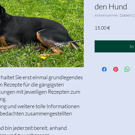
den Hund
Artikelnummer: Diätetik2
Preis
15,00 €
In
rhaltet Sie erst einmal grundlegendes
 Rezepte für die gängigsten
ungen mit jeweiligen Rezepten zum
ing.
ng und weitere tolle Informationen
n, bedachten zusammengestellten
d bin jederzeit bereit, anhand